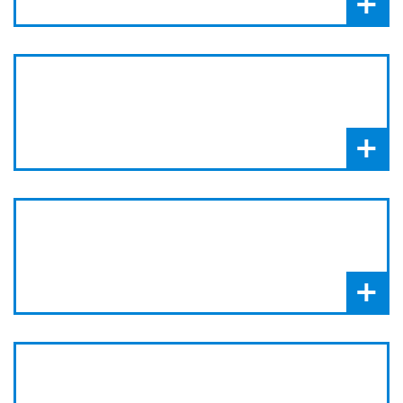
+
+
+