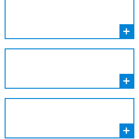
+
+
+