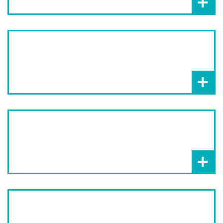
+
+
+