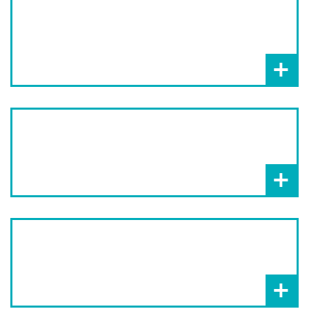
+
+
+