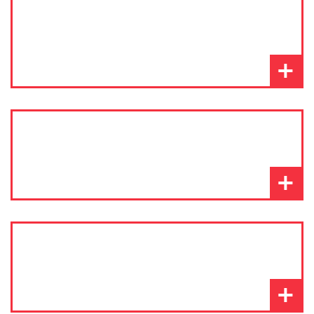
+
+
+