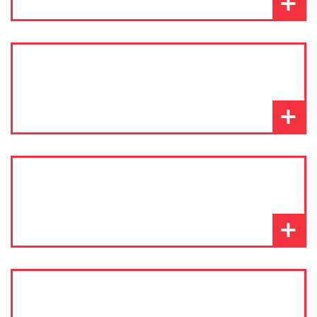
+
+
+