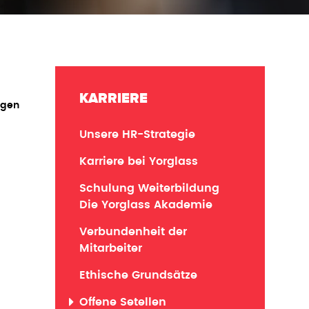
KARRIERE
ngen
Unsere HR-Strategie
Karriere bei Yorglass
Schulung Weiterbildung
Die Yorglass Akademie
Verbundenheit der
Mitarbeiter
Ethische Grundsätze
Offene Setellen