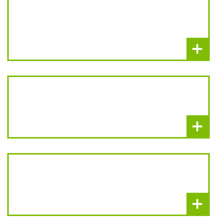
+
+
+