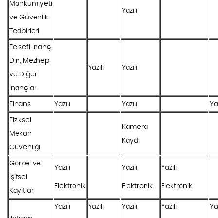
Mahkumiyeti
Yazılı
ve Güvenlik
Tedbirleri
Felsefi İnanç,
Din, Mezhep
Yazılı
Yazılı
ve Diğer
İnançlar
Finans
Yazılı
Yazılı
Yaz
Fiziksel
Kamera
Mekan
Kaydı
Güvenliği
Görsel ve
Yazılı
Yazılı
Yazılı
İşitsel
Elektronik
Elektronik
Elektronik
Kayıtlar
Yazılı
Yazılı
Yazılı
Yazılı
Yaz