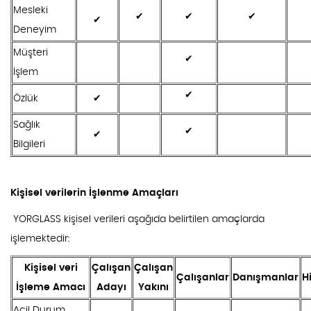
Mesleki
✔
✔
✔
✔
Deneyim
Müşteri
✔
İşlem
✔
Özlük
✔
Sağlık
✔
✔
Bilgileri
Kişisel verilerin İşlenme Amaçları
YORGLASS kişisel verileri aşağıda belirtilen amaçlarda
işlemektedir:
Kişisel veri
Çalışan
Çalışan
Çalışanlar
Danışmanlar
H
İşleme Amacı
Adayı
Yakını
Acil Durum