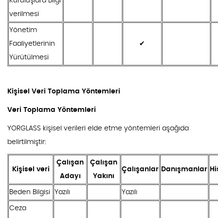
Kuruluşlara Bilgi
verilmesi
Yönetim
Faaliyetlerinin
✔
Yürütülmesi
Kişisel Veri Toplama Yöntemleri
Veri Toplama Yöntemleri
YORGLASS kişisel verileri elde etme yöntemleri aşağıda
belirtilmiştir:
Çalışan
Çalışan
Kişisel veri
Çalışanlar
Danışmanlar
Hi
Adayı
Yakını
Beden Bilgisi
Yazılı
Yazılı
Ceza