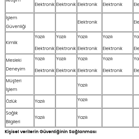
İletişim
Elektronik
Elektronik
Elektronik
Elektronik
El
İşlem
Elektronik
El
Güvenliği
Yazılı
Yazılı
Yazılı
Yazılı
Yaz
Kimlik
Elektronik
Elektronik
Elektronik
Elektronik
El
Yazılı
Yazılı
Yazılı
Yazılı
Yaz
Mesleki
Deneyim
Elektronik
Elektronik
Elektronik
Elektronik
El
Müşteri
Yazılı
İşlem
Yazılı
Özlük
Yazılı
Sağlık
Yazılı
Yazılı
Bilgileri
Kişisel verilerin Güvenliğinin Sağlanması