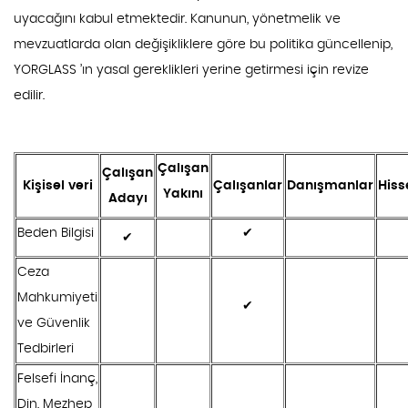
uyacağını kabul etmektedir. Kanunun, yönetmelik ve
mevzuatlarda olan değişikliklere göre bu politika güncellenip,
YORGLASS ’ın yasal gereklikleri yerine getirmesi için revize
edilir.
Çalışan
Çalışan
Kişisel veri
Çalışanlar
Danışmanlar
Hiss
Yakını
Adayı
Beden Bilgisi
✔
✔
Ceza
Mahkumiyeti
✔
ve Güvenlik
Tedbirleri
Felsefi İnanç,
Din, Mezhep