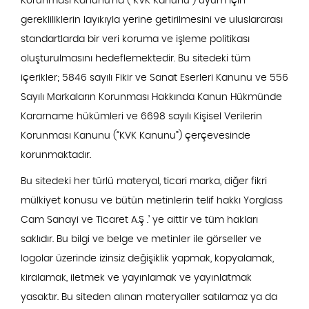
Korunması Kanunu’na (“KVK Kanunu”) uyum için
gerekliliklerin layıkıyla yerine getirilmesini ve uluslararası
standartlarda bir veri koruma ve işleme politikası
oluşturulmasını hedeflemektedir. Bu sitedeki tüm
içerikler; 5846 sayılı Fikir ve Sanat Eserleri Kanunu ve 556
Sayılı Markaların Korunması Hakkında Kanun Hükmünde
Kararname hükümleri ve 6698 sayılı Kişisel Verilerin
Korunması Kanunu (“KVK Kanunu”) çerçevesinde
korunmaktadır.
Bu sitedeki her türlü materyal, ticari marka, diğer fikri
mülkiyet konusu ve bütün metinlerin telif hakkı Yorglass
Cam Sanayi ve Ticaret A.Ş .’ ye aittir ve tüm hakları
saklıdır. Bu bilgi ve belge ve metinler ile görseller ve
logolar üzerinde izinsiz değişiklik yapmak, kopyalamak,
kiralamak, iletmek ve yayınlamak ve yayınlatmak
yasaktır. Bu siteden alınan materyaller satılamaz ya da