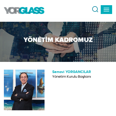
YÖNETIM KADROMUZ
Semavi YORGANCILAR
Yönetim Kurulu Başkanı