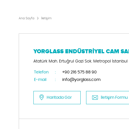
Ana Sayfa
İletişim
YORGLASS ENDÜSTRİYEL CAM SAN.
Atatürk Mah. Ertuğrul Gazi Sok. Metropol İstanbul S
Telefon
:
+90 216 575 88 90
E-mail
:
info@yorglass.com
Haritada Gör
İletişim Formu