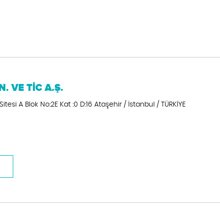
 VE TİC A.Ş.
itesi A Blok No:2E Kat :0 D:16 Ataşehir / İstanbul / TÜRKİYE