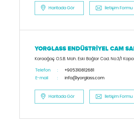
Haritada Gör
İletişim Formu
YORGLASS ENDÜSTRİYEL CAM SAN.
Karaağaç O.S.B. Mah. Eski Bağlar Cad. No:3/1 Kapa
Telefon
:
+905310812681
E-mail
:
info@yorglass.com
Haritada Gör
İletişim Formu