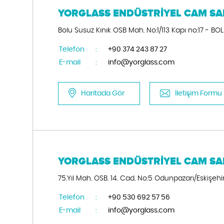
YORGLASS ENDÜSTRİYEL CAM SAN.
Bolu Susuz Kınık OSB Mah. No:1/113 Kapı no:17 - BO
Telefon
:
+90 374 243 87 27
E-mail
:
info@yorglass.com
Haritada Gör
İletişim Formu
YORGLASS ENDÜSTRİYEL CAM SAN.
75.Yıl Mah. OSB. 14. Cad. No:5 Odunpazarı/Eskişehi
Telefon
:
+90 530 692 57 56
E-mail
:
info@yorglass.com