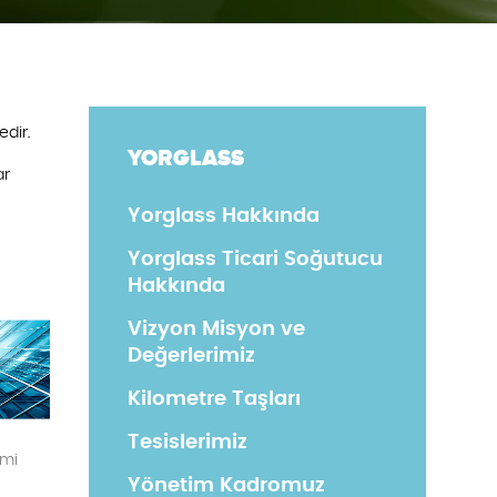
dir.
YORGLASS
ar
Yorglass Hakkında
Yorglass Ticari Soğutucu
Hakkında
Vizyon Misyon ve
Değerlerimiz
Kilometre Taşları
Tesislerimiz
emi
Yönetim Kadromuz