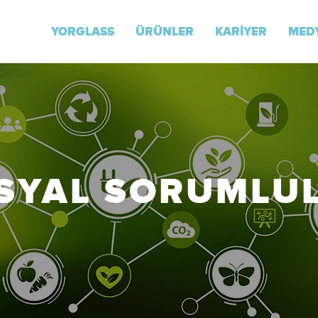
YORGLASS
ÜRÜNLER
KARİYER
MEDY
SYAL SORUMLU