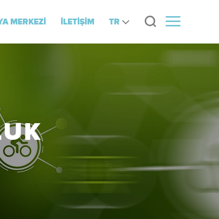
TR
A MERKEZİ
İLETİŞİM
LUK