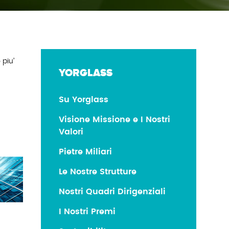
 piu’
YORGLASS
Su Yorglass
Visione Missione e I Nostri
Valori
Pietre Miliari
Le Nostre Strutture
Nostri Quadri Dirigenziali
I Nostri Premi