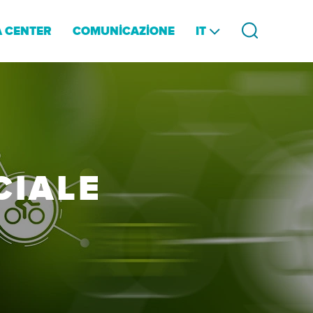
IT
 CENTER
COMUNİCAZİONE
CIALE