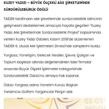
KUZEY YILDIZI – BÜYÜK ÖLÇEKLİ AİLE ŞİRKETLERİNDE
SÜRDÜRÜLEBİLİRLİK ÖDÜLÜ
TAİDER tarafından aile şirketlerinde sürdürülebilirlik bilincinin
gelişmesini desteklemek amacıyla hayata geçirilen “Kuzey
Yıldızı: Aile Şirketlerinde Sürdürülebilirlik Projesi” kapsamında
verilen Kuzey Yıldızı Ödülleri, Kasım 2018’de düzenlenen
TAİDER 6. Ulusal Aile İşletmeleri Zirvesi’nde sahiplerini buldu.
Yorglass; Yönetişim, Gelecek Nesiller, Çevre, Çalışan ve
Toplum başlıkları altında değerlendirilen lider firmalar
arasında Büyük Ölçekli İşletmeler kategorisinde
Sürdürülebilirlik Ödülü’nü almaya hak kazandı.
Ödülü Yorglass adına Yönetim Kurulu Başkan
Yardımcısı Gülfem Yorgancılar Perçin aldı.