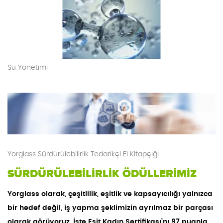
Su Yönetimi
Yorglass Sürdürülebilirlik Tedarikçi El Kitapçığı
SÜRDÜRÜLEBİLİRLİK ÖDÜLLERİMİZ
Yorglass olarak, çeşitlilik, eşitlik ve kapsayıcılığı yalnızca
bir hedef değil, iş yapma şeklimizin ayrılmaz bir parçası
olarak görüyoruz. İşte Eşit Kadın Sertifikası’nı 97 puanla