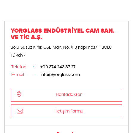
YORGLASS ENDÜSTRİYEL CAM SAN.
VE TİC A.Ş.
Bolu Susuz Kınık OSB Mah. No:1/113 Kapı no:17 - BOLU
TÜRKİYE
Telefon
:
+90 374 243 87 27
E-mail
:
info@yorglass.com
Haritada Gör
İletişim Formu