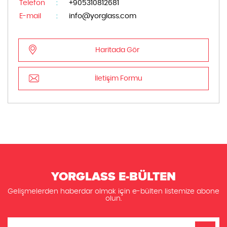
Telefon
:
+905310812681
E-mail
:
info@yorglass.com
Haritada Gör
İletişim Formu
YORGLASS E-BÜLTEN
Gelişmelerden haberdar olmak için e-bülten listemize abone
olun.