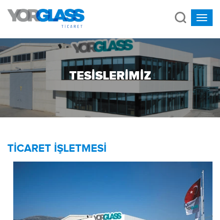
TESİSLERİMİZ
TİCARET İŞLETMESİ