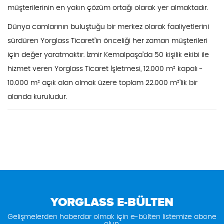
müşterilerinin en yakın çözüm ortağı olarak yer almaktadır.
Dünya camlarının buluştuğu bir merkez olarak faaliyetlerini
sürdüren Yorglass Ticaret’in önceliği her zaman müşterileri
için değer yaratmaktır. İzmir Kemalpaşa’da 50 kişilik ekibi ile
hizmet veren Yorglass Ticaret İşletmesi, 12.000 m² kapalı -
10.000 m² açık alan olmak üzere toplam 22.000 m²’lik bir
alanda kuruludur.
YORGLASS E-BÜLTEN
Gelişmelerden haberdar olmak için e-bülten listemize abone