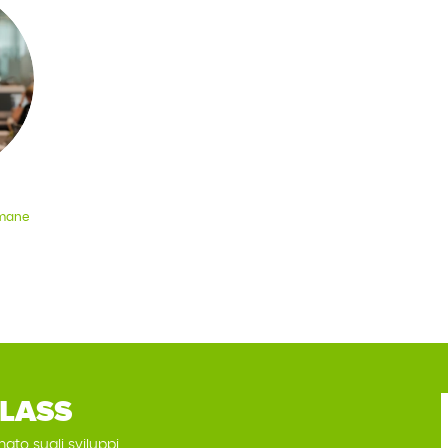
Umane
LASS
mato sugli sviluppi.