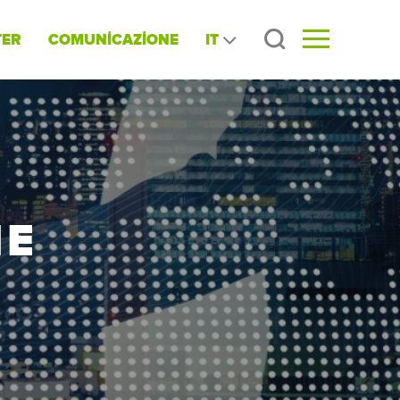
IT
TER
COMUNİCAZİONE
NE