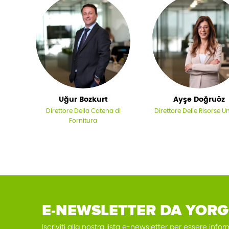
Uğur Bozkurt
Ayşe Doğruöz
Direttore Della Catena di
Direttore Delle Risorse 
Fornitura
E-NEWSLETTER DA YORG
Iscriviti alla nostra lista e-newsletter per essere infor