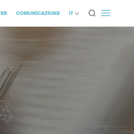
IT
TER
COMUNİCAZİONE