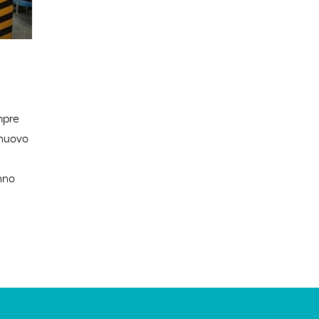
mpre
 nuovo
anno