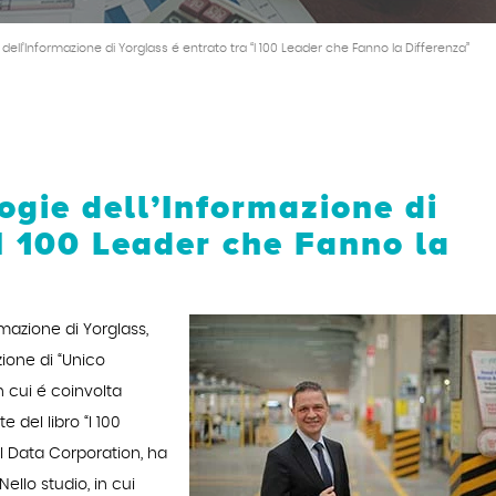
e dell’Informazione di Yorglass é entrato tra “I 100 Leader che Fanno la Differenza”
logie dell’Informazione di
“I 100 Leader che Fanno la
rmazione di Yorglass,
ione di “Unico
n cui é coinvolta
 del libro “I 100
l Data Corporation, ha
ello studio, in cui