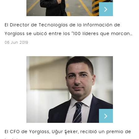
El Director de Tecnologías de la Información de
Yorglass se ubicó entre los "100 líderes que marcan
la diferencia"
06 Jun 2019
El CFO de Yorglass, Uğur Şeker, recibió un premio de